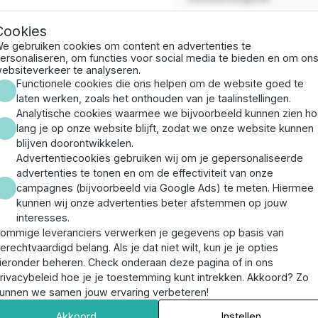
Aanzuigaansluiting
Cookies
Persaansluiting
e gebruiken cookies om content en advertenties te
ersonaliseren, om functies voor social media te bieden en om on
Voltage
ebsiteverkeer te analyseren.
Max. pompcapaciteit (l/h)
Functionele cookies die ons helpen om de website goed te
ruk
laten werken, zoals het onthouden van je taalinstellingen.
Materiaal
Analytische cookies waarmee we bijvoorbeeld kunnen zien h
Vermogen
lang je op onze website blijft, zodat we onze website kunnen
Max. opvoerhoogte
blijven doorontwikkelen.
Advertentiecookies gebruiken wij om je gepersonaliseerde
Artikelnummer
advertenties te tonen en om de effectiviteit van onze
campagnes (bijvoorbeeld via Google Ads) te meten. Hiermee
Handleiding(en)
kunnen wij onze advertenties beter afstemmen op jouw
interesses.
vanuit tanks op het dak,
ommige leveranciers verwerken je gegevens op basis van
Handleiding Grundfos S
erechtvaardigd belang. Als je dat niet wilt, kun je je opties
 een diepte van 8 meter
ieronder beheren. Check onderaan deze pagina of in ons
rivacybeleid hoe je je toestemming kunt intrekken. Akkoord? Zo
g op de waterleiding om de
unnen we samen jouw ervaring verbeteren!
or Nedelandse wetgeving
Tips en blogs
 de
Grundfos Scala2 met
Akkoord
Instellen