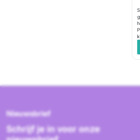
S
g
h
P
k
Nieuwsbrief
Schrijf je in voor onze
nieuwsbrief