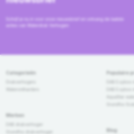
Schrijf je nu in voor onze nieuwsbrief en ontvang de laatste
acties van Waterdruk Verhogen
Categorieën
Populaire 
Drukverhogers
DAB E.sybox m
Waterontharders
DAB E.sybox m
AquaStar wat
Grundfos Scal
Merken
DAB drukverhoger
Blog
Grundfos drukverhoger