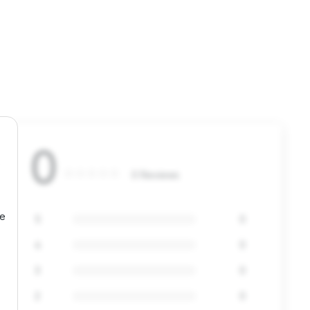
0
s
0 Reviews
oe
5
0
4
0
3
0
2
0