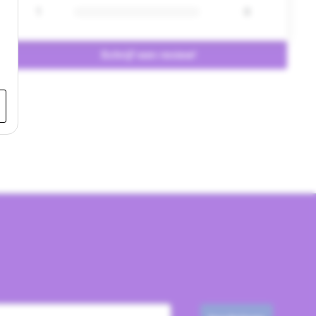
1
0
Schrijf een review!