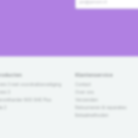
producten
Klantenservice
ini 3 met voordrukbeveiliging
Contact
ini 3
Over ons
erontharder 800 SHE Plus
Verzenden
a 2
Retourneren & reparaties
Betaalmethoden