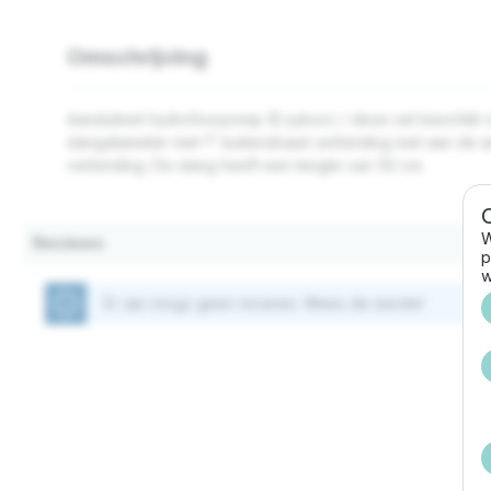
Omschrijving
Aansluitset hydrofoorpomp (E.sybox) / deze set beschikt 
slangdiameter met 1" buitendraad verbinding met aan de 
verbinding. De slang heeft een lengte van 50 cm.
W
Reviews
p
w
Er zijn (nog) geen reviews. Wees de eerste!