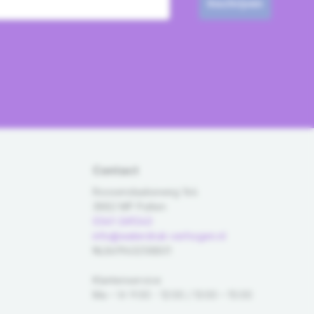
Inschrijven
Contact
Roosendaalseweg 164
3882 MP Putten
0341-269243
info@waterdruk-verhogen.nl
NL861963258B01
Klantenservice
Ma – Vr 9:00 - 12:00 / 13:00 – 15:00