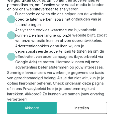
Belangrijkste kenmerken
We gebruiken cookies om content en advertenties te
personaliseren, om functies voor social media te bieden
en om ons websiteverkeer te analyseren.
Inhoud: 480 liter
Functionele cookies die ons helpen om de website
Speciaal ontwikkeld voor DAB Esybox
goed te laten werken, zoals het onthouden van je
Zorgt voor drukstabiliteit en minder starts/stops
taalinstellingen.
van de pomp
Analytische cookies waarmee we bijvoorbeeld
Compact en modulair design
kunnen zien hoe lang je op onze website blijft, zodat
Geschikt voor huishoudelijke en lichte
we onze website kunnen blijven doorontwikkelen.
commerciële toepassingen
Advertentiecookies gebruiken wij om je
gepersonaliseerde advertenties te tonen en om de
Toepassingen
effectiviteit van onze campagnes (bijvoorbeeld via
Google Ads) te meten. Hiermee kunnen wij onze
Regenwatersystemen
advertenties beter afstemmen op jouw interesses.
Drukverhoging in woningen
Sommige leveranciers verwerken je gegevens op basis
Tuinberegening
van gerechtvaardigd belang. Als je dat niet wilt, kun je je
Wateropslag en buffering
opties hieronder beheren. Check onderaan deze pagina
of in ons Privacybeleid hoe je je toestemming kunt
intrekken. Akkoord? Zo kunnen we samen jouw ervaring
Eigenschappen
verbeteren!
Akkoord
Instellen
Afmetingen (l x b x h)
87,0 x 59,5 x 163,2 cm