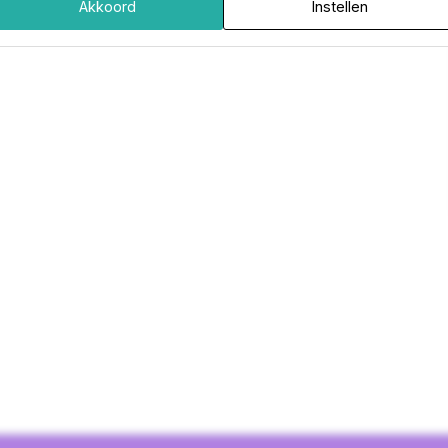
Akkoord
Instellen