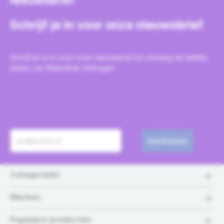
Nieuwsbrief
Schrijf je in voor onze nieuwsbrief
Schrijf je nu in voor onze nieuwsbrief en ontvang de laatste
acties van Waterdruk Verhogen
Inschrijven
Categorieën
Merken
Populaire producten