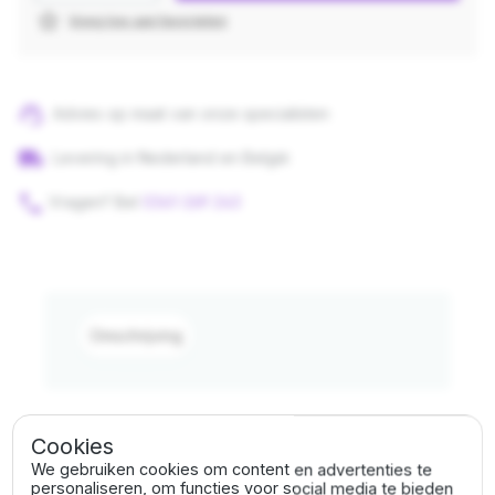
star_border
Voeg toe aan favorieten
support_agent
Advies op maat van onze specialisten
local_shipping
Levering in Nederland en België
phone
Vragen? Bel
0341-269 243
Omschrijving
Cookies
We gebruiken cookies om content en advertenties te
Omschrijving
personaliseren, om functies voor social media te bieden