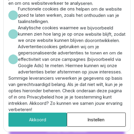
en om ons websiteverkeer te analyseren.
Functionele cookies die ons helpen om de website
DAB E.sybox mini display
goed te laten werken, zoals het onthouden van je
taalinstellingen.
Analytische cookies waarmee we bijvoorbeeld
kunnen zien hoe lang je op onze website blijft, zodat
0
we onze website kunnen blijven doorontwikkelen.
Advertentiecookies gebruiken wij om je
0 Reviews
gepersonaliseerde advertenties te tonen en om de
effectiviteit van onze campagnes (bijvoorbeeld via
Google Ads) te meten. Hiermee kunnen wij onze
5
0
advertenties beter afstemmen op jouw interesses.
Sommige leveranciers verwerken je gegevens op basis
4
0
van gerechtvaardigd belang. Als je dat niet wilt, kun je je
3
0
opties hieronder beheren. Check onderaan deze pagina
of in ons Privacybeleid hoe je je toestemming kunt
2
0
intrekken. Akkoord? Zo kunnen we samen jouw ervaring
verbeteren!
1
0
Akkoord
Instellen
Schrijf een review!